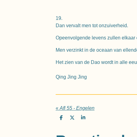
19.
Dan vervalt men tot onzuiverheid.
Opeenvolgende levens zullen elkaar 
Men verzinkt in de oceaan van ellend
Het zien van de Dao wordt in alle eeu
Qing Jing Jing
«
Afl 55 - Engelen
D
D
S
e
e
h
l
e
a
e
l
r