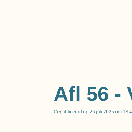
Ga
direct
naar
de
hoofdinhoud
Afl 56 -
Gepubliceerd op 26 juli 2025 om 18: