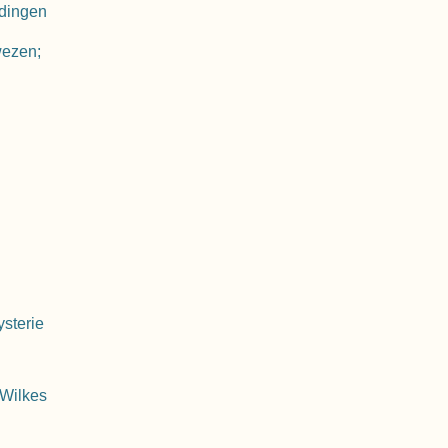
dingen
 wezen;
ysterie
 Wilkes