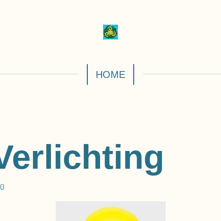
HOME
 Verlichting
40