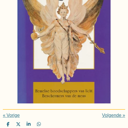
«
Vorige
Volgende
»
D
D
S
D