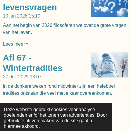
levensvragen
10 jan 2026
15:10
Aan het begin van 2026 filosoferen we over de grote vragen
van het leven.
Lees meer »
Afl 67 -
Wintertradities
27 dec 2025
13:07
In de donkere weken rond midwinter zijn een heleboel
tradities ontstaan die veel met elkaar overeenkomen.
Lees meer »
Deze website gebruikt cookies voor analyse-
doeleinden en/of het tonen van advertenties. Door
1
2
3
4
5
7
gebruik te blijven maken van de site gaat u
hiermee akkoord.