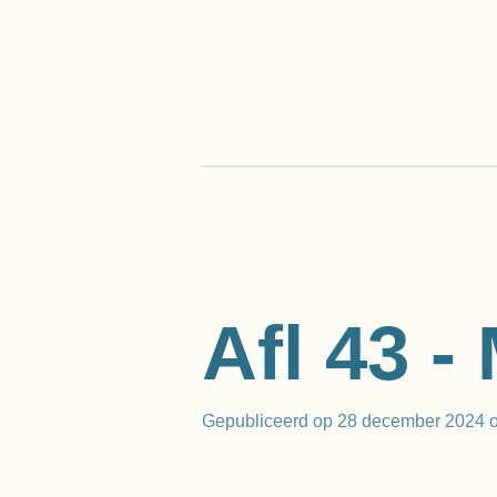
Ga
direct
naar
de
hoofdinhoud
Afl 43 -
Gepubliceerd op 28 december 2024 