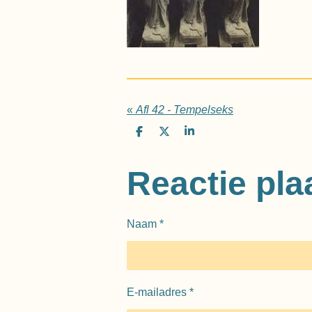
«
Afl 42 - Tempelseks
D
D
S
e
e
h
l
e
a
e
l
r
Reactie pla
n
e
Naam *
E-mailadres *