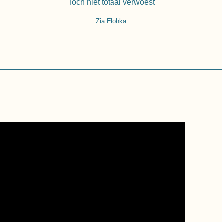
Toch niet totaal verwoest
Zia Elohka