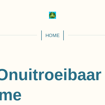
HOME
 Onuitroeibaar
sme