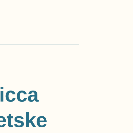
wicca
etske