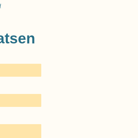
d
atsen