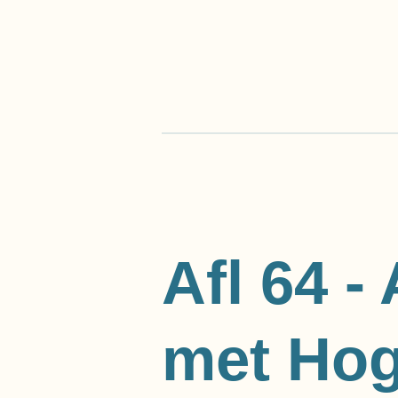
Ga
direct
naar
de
hoofdinhoud
Afl 64 -
met Hog