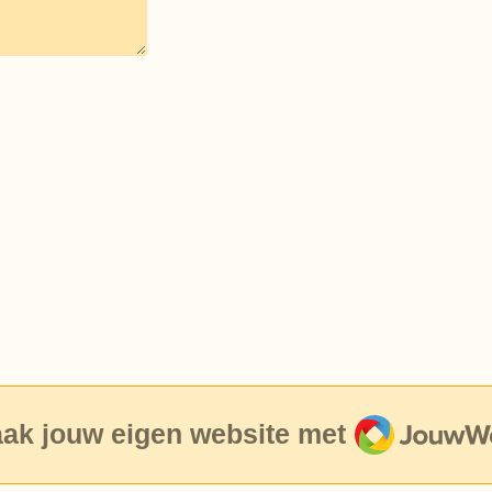
JouwWeb
ak jouw eigen website met