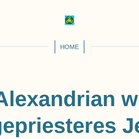
HOME
 Alexandrian 
epriesteres J