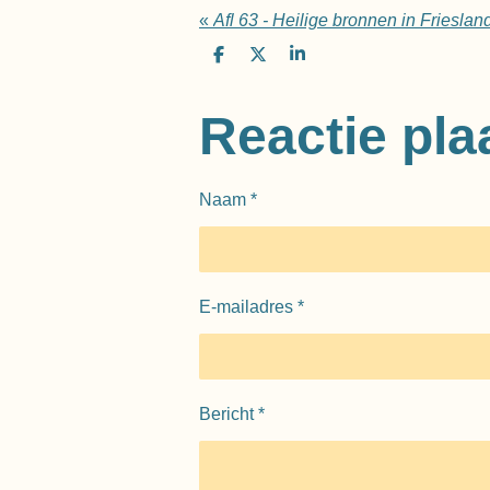
«
Afl 63 - Heilige bronnen in Frieslan
D
D
S
e
e
h
l
e
a
e
l
r
Reactie pla
n
e
Naam *
E-mailadres *
Bericht *