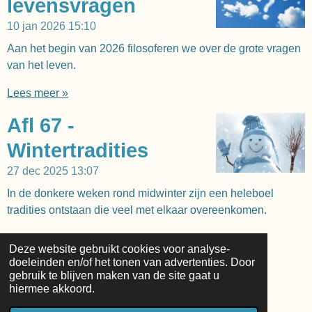
levensvragen
10 jan 2026
15:10
Aan het begin van 2026 filosoferen we over de grote vragen
van het leven.
Lees meer »
Afl 67 -
Wintertradities
27 dec 2025
13:07
In de donkere weken rond midwinter zijn een heleboel
tradities ontstaan die veel met elkaar overeenkomen.
Lees meer »
Deze website gebruikt cookies voor analyse-
doeleinden en/of het tonen van advertenties. Door
1
2
3
4
5
7
gebruik te blijven maken van de site gaat u
hiermee akkoord.
© 2023 - 2026 Pagan Praat