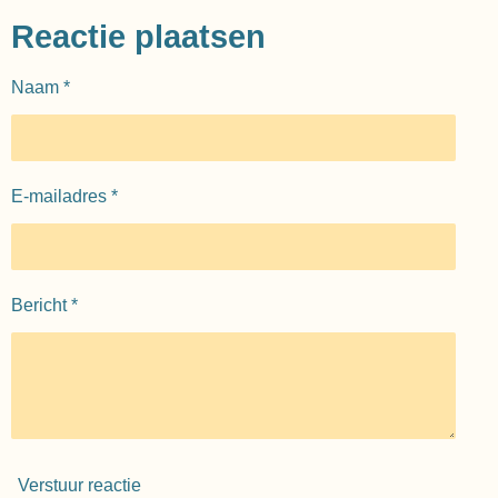
l
e
a
l
e
l
r
e
Reactie plaatsen
n
e
n
Naam *
E-mailadres *
Bericht *
Verstuur reactie