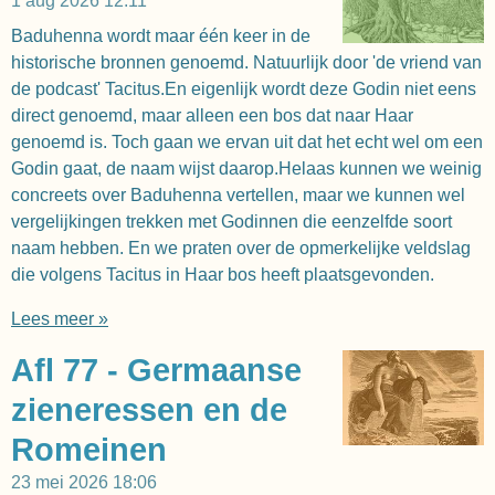
1 aug 2026
12:11
Baduhenna wordt maar één keer in de
historische bronnen genoemd. Natuurlijk door 'de vriend van
de podcast' Tacitus.En eigenlijk wordt deze Godin niet eens
direct genoemd, maar alleen een bos dat naar Haar
genoemd is. Toch gaan we ervan uit dat het echt wel om een
Godin gaat, de naam wijst daarop.Helaas kunnen we weinig
concreets over Baduhenna vertellen, maar we kunnen wel
vergelijkingen trekken met Godinnen die eenzelfde soort
naam hebben. En we praten over de opmerkelijke veldslag
die volgens Tacitus in Haar bos heeft plaatsgevonden.
Lees meer »
Afl 77 - Germaanse
zieneressen en de
Romeinen
23 mei 2026
18:06