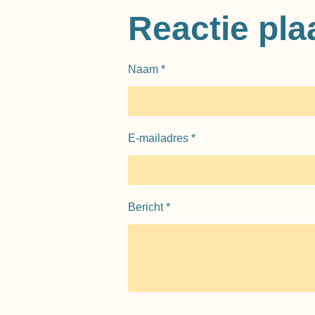
l
e
a
e
l
r
Reactie pla
n
e
Naam *
E-mailadres *
Bericht *