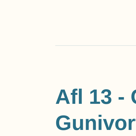
Ga
direct
naar
de
hoofdinhoud
Afl 13 -
Gunivor