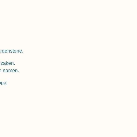
ardenstone,
 zaken.
en namen.
opa.