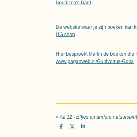
Boudicca's Bard
De website waar je zijn boeken kan kope
HG shop
Hier bespreekt Martin de boeken die hi
www.paganweb.nl/Gunivortus-Goos
«
Afl 12 - Elfjes en andere natuurspiri
D
D
S
e
e
h